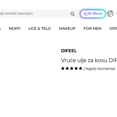
AI Mode
A
NOKTI
LICE & TELO
MAKEUP
FOR MEN
OPR
DIFEEL
Vruće ulje za kosu D
Napiši komentar
|