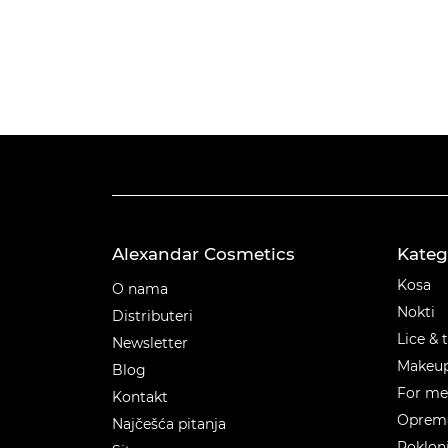
Alexandar Cosmetics
Kateg
Kateg
Kosa
O nama
Nokti
Distributeri
Lice & 
Newsletter
Makeu
Blog
For m
Kontakt
Oprema
Najčešća pitanja
Poklon