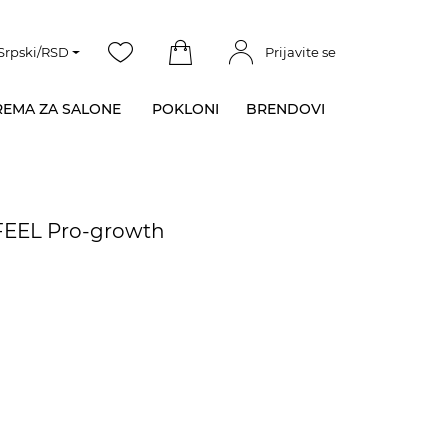
Srpski/RSD
Prijavite se
EMA ZA SALONE
POKLONI
BRENDOVI
IFEEL Pro-growth