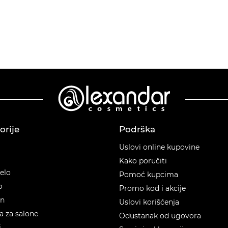
orije
Podrška
orije
Uslovi online kupovine
Kako poručiti
telo
Pomoć kupcima
p
Promo kod i akcije
en
Uslovi korišćenja
 za salone
Odustanak od ugovora
i