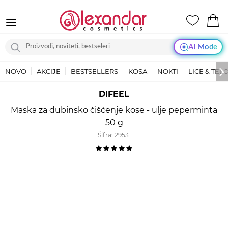
AI Mode
NOVO
AKCIJE
BESTSELLERS
KOSA
NOKTI
LICE & TEL
DIFEEL
Maska za dubinsko čišćenje kose - ulje peperminta
50 g
Šifra:
29531