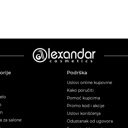
orije
Podrška
orije
Uslovi online kupovine
Kako poručiti
telo
Pomoć kupcima
p
Promo kod i akcije
en
Uslovi korišćenja
 za salone
Odustanak od ugovora
i