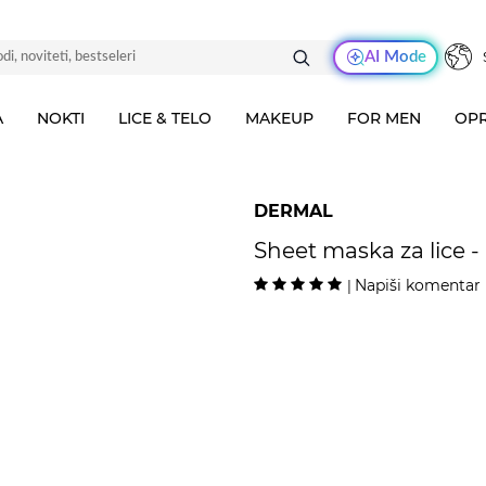
AI Mode
A
NOKTI
LICE & TELO
MAKEUP
FOR MEN
OPR
DERMAL
Sheet maska za lice -
Napiši komentar
|