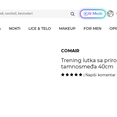
AI Mode
A
NOKTI
LICE & TELO
MAKEUP
FOR MEN
OPR
COMAIR
Trening lutka sa pr
tamnosmeđa 40cm
Napiši komentar
|