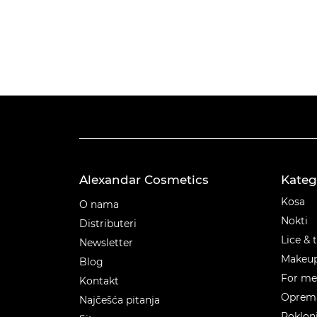
Alexandar Cosmetics
Kateg
Kateg
Kosa
O nama
Nokti
Distributeri
Lice & 
Newsletter
Makeu
Blog
For m
Kontakt
Oprema
Najčešća pitanja
Poklon