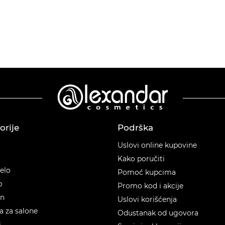
orije
Podrška
orije
Uslovi online kupovine
Kako poručiti
telo
Pomoć kupcima
p
Promo kod i akcije
en
Uslovi korišćenja
 za salone
Odustanak od ugovora
i