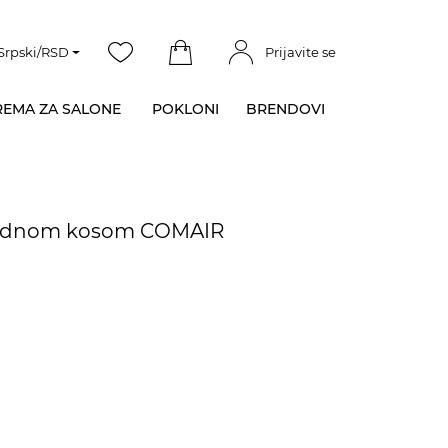
Srpski/RSD
Prijavite se
EMA ZA SALONE
POKLONI
BRENDOVI
irodnom kosom COMAIR