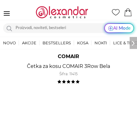
AI Mode
NOVO
AKCIJE
BESTSELLERS
KOSA
NOKTI
LICE & TEL
COMAIR
Četka za kosu COMAIR 3Row Bela
Šifra:
11415