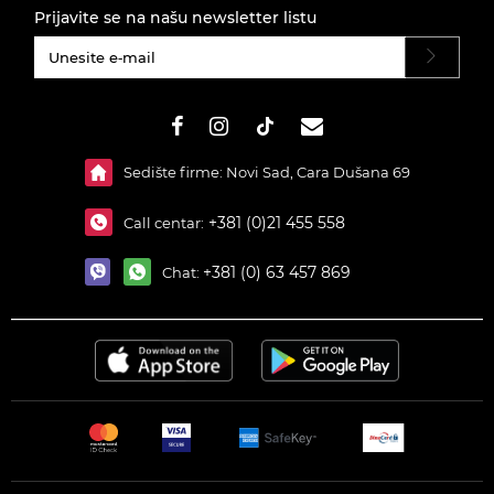
Prijavite se na našu newsletter listu
#}
Sedište firme: Novi Sad, Cara Dušana 69
+381 (0)21 455 558
Call centar:
+381 (0) 63 457 869
Chat: