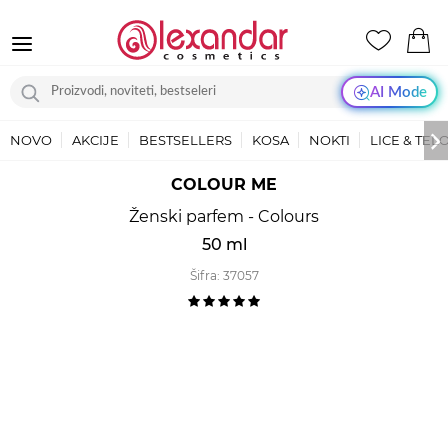
AI Mode
NOVO
AKCIJE
BESTSELLERS
KOSA
NOKTI
LICE & TEL
COLOUR ME
Ženski parfem - Colours
50 ml
Šifra:
37057