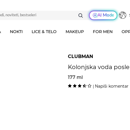
AI Mode
A
NOKTI
LICE & TELO
MAKEUP
FOR MEN
OPR
CLUBMAN
Kolonjska voda posle 
177 ml
Napiši komentar
|