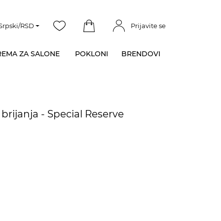
Srpski/RSD
Prijavite se
EMA ZA SALONE
POKLONI
BRENDOVI
brijanja - Special Reserve