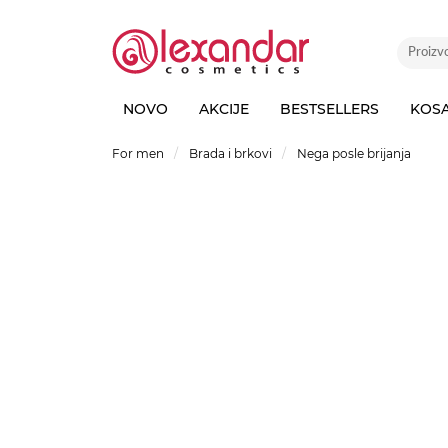
NOVO
AKCIJE
BESTSELLERS
KOS
For men
Brada i brkovi
Nega posle brijanja