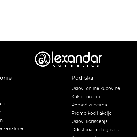
orije
Podrška
orije
Uslovi online kupovine
Kako poručiti
telo
Pomoć kupcima
p
Promo kod i akcije
en
Uslovi korišćenja
 za salone
Odustanak od ugovora
i