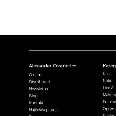
Alexandar Cosmetics
Kateg
Kateg
Kosa
O nama
Nokti
Distributeri
Lice & 
Newsletter
Makeu
Blog
For m
Kontakt
Oprema
Najčešća pitanja
Poklon