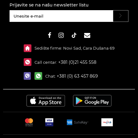
Prijavite se na našu newsletter listu
#}
Sedište firme: Novi Sad, Cara Dušana 69
+381 (0)21 455 558
Call centar:
+381 (0) 63 457 869
Chat: