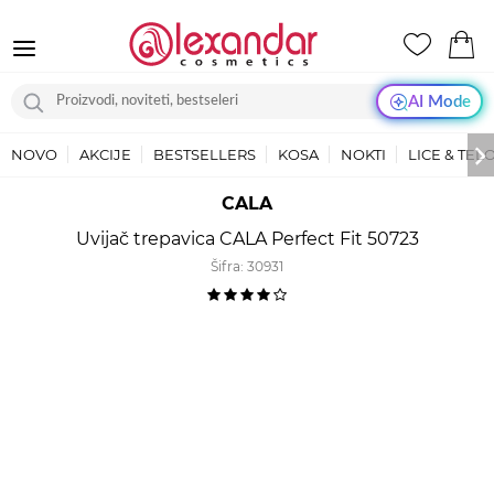
AI Mode
NOVO
AKCIJE
BESTSELLERS
KOSA
NOKTI
LICE & TEL
CALA
Uvijač trepavica CALA Perfect Fit 50723
Šifra:
30931