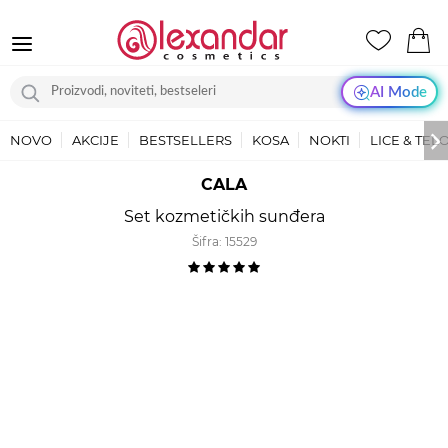
AI Mode
NOVO
AKCIJE
BESTSELLERS
KOSA
NOKTI
LICE & TEL
CALA
Set kozmetičkih sunđera
Šifra:
15529