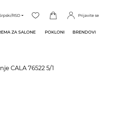
Srpski/RSD
Prijavite se
EMA ZA SALONE
POKLONI
BRENDOVI
nje CALA 76522 5/1