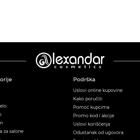
orije
Podrška
orije
Uslovi online kupovine
Kako poručiti
telo
Pomoć kupcima
p
Promo kod i akcije
en
Uslovi korišćenja
 za salone
Odustanak od ugovora
i