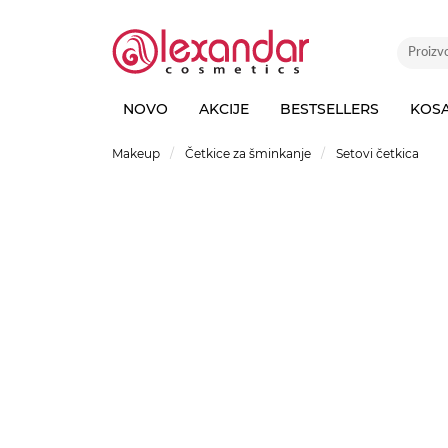
NOVO
AKCIJE
BESTSELLERS
KOS
Makeup
Četkice za šminkanje
Setovi četkica