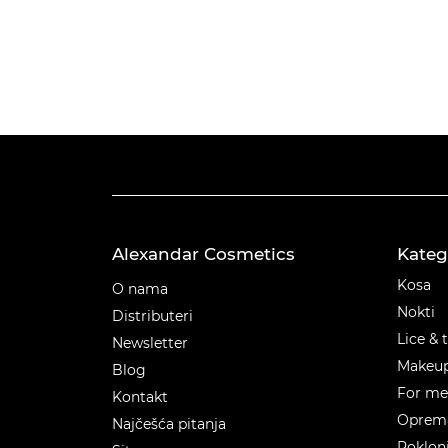
Alexandar Cosmetics
Kateg
Kateg
Kosa
O nama
Nokti
Distributeri
Lice & 
Newsletter
Makeu
Blog
For m
Kontakt
Oprema
Najčešća pitanja
Poklon