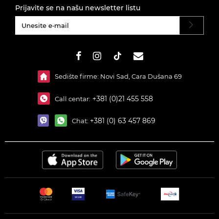
Prijavite se na našu newsletter listu
#}
Sedište firme: Novi Sad, Cara Dušana 69
+381 (0)21 455 558
Call centar:
+381 (0) 63 457 869
Chat: