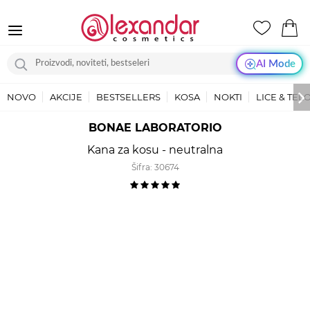
AI Mode
NOVO
AKCIJE
BESTSELLERS
KOSA
NOKTI
LICE & TEL
BONAE LABORATORIO
Kana za kosu - neutralna
Šifra:
30674