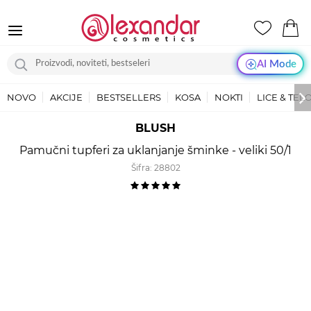
AI Mode
NOVO
AKCIJE
BESTSELLERS
KOSA
NOKTI
LICE & TEL
BLUSH
Pamučni tupferi za uklanjanje šminke - veliki 50/1
Šifra:
28802