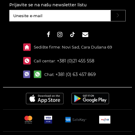
Prijavite se na našu newsletter listu
#}
Sedište firme: Novi Sad, Cara Dušana 69
+381 (0)21 455 558
Call centar:
+381 (0) 63 457 869
Chat: