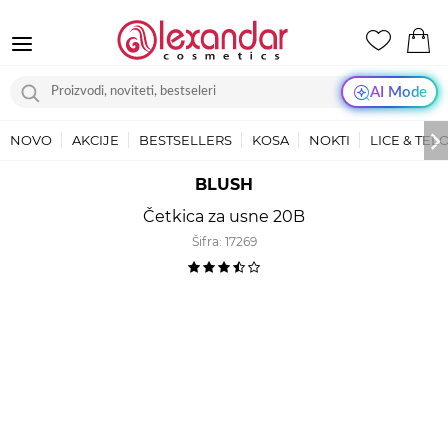
AI Mode
NOVO
AKCIJE
BESTSELLERS
KOSA
NOKTI
LICE & TEL
BLUSH
Četkica za usne 20B
Šifra:
17269