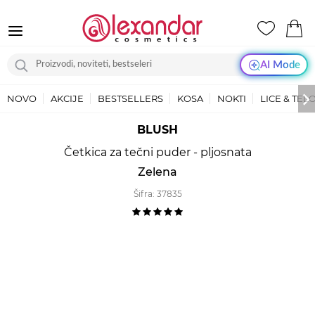
AI Mode
NOVO
AKCIJE
BESTSELLERS
KOSA
NOKTI
LICE & TEL
BLUSH
Četkica za tečni puder - pljosnata
Zelena
Šifra:
37835