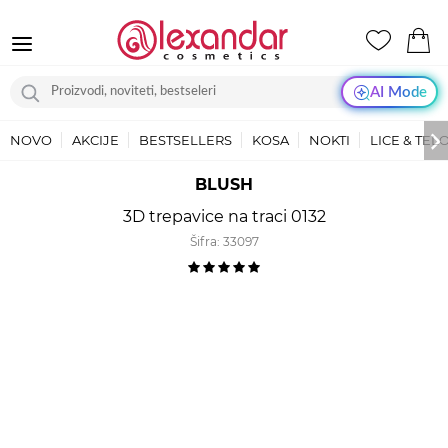
AI Mode
NOVO
AKCIJE
BESTSELLERS
KOSA
NOKTI
LICE & TEL
BLUSH
3D trepavice na traci 0132
Šifra:
33097