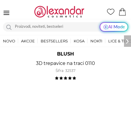
AI Mode
NOVO
AKCIJE
BESTSELLERS
KOSA
NOKTI
LICE & TEL
BLUSH
3D trepavice na traci 0110
Šifra:
32537