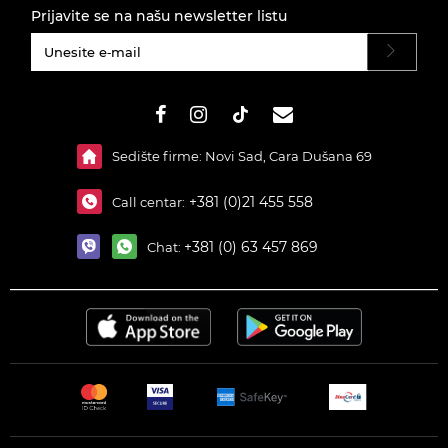
Prijavite se na našu newsletter listu
#}
Sedište firme: Novi Sad, Cara Dušana 69
+381 (0)21 455 558
Call centar:
+381 (0) 63 457 869
Chat: