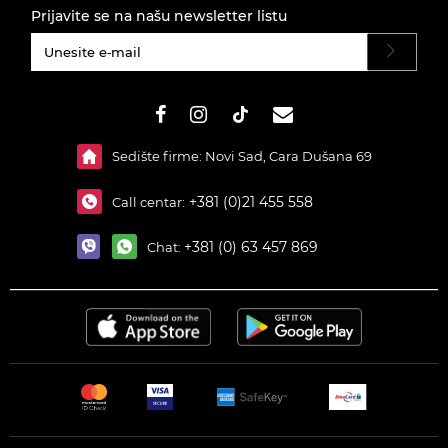
Prijavite se na našu newsletter listu
#}
Sedište firme: Novi Sad, Cara Dušana 69
+381 (0)21 455 558
Call centar:
+381 (0) 63 457 869
Chat: