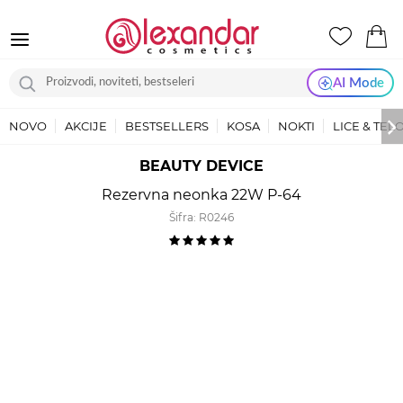
AI Mode
NOVO
AKCIJE
BESTSELLERS
KOSA
NOKTI
LICE & TEL
BEAUTY DEVICE
Rezervna neonka 22W P-64
Šifra:
R0246