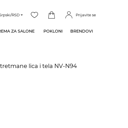
Srpski/RSD
Prijavite se
EMA ZA SALONE
POKLONI
BRENDOVI
tretmane lica i tela NV-N94