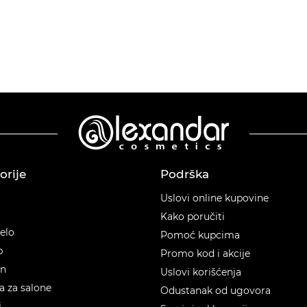
orije
Podrška
orije
Uslovi online kupovine
Kako poručiti
telo
Pomoć kupcima
p
Promo kod i akcije
en
Uslovi korišćenja
 za salone
Odustanak od ugovora
i