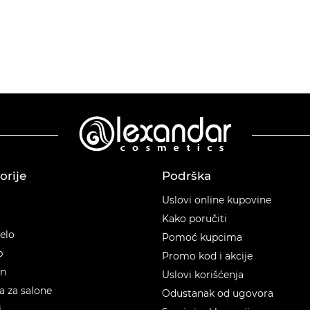
orije
Podrška
orije
Uslovi online kupovine
Kako poručiti
telo
Pomoć kupcima
p
Promo kod i akcije
en
Uslovi korišćenja
 za salone
Odustanak od ugovora
i