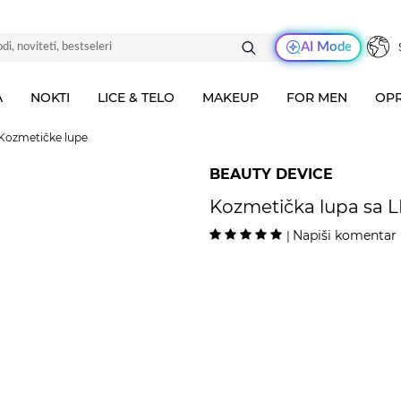
AI Mode
A
NOKTI
LICE & TELO
MAKEUP
FOR MEN
OPR
Kozmetičke lupe
BEAUTY DEVICE
Kozmetička lupa sa L
Napiši komentar
|