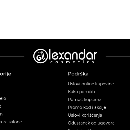
orije
Podrška
orije
Uslovi online kupovine
Kako poručiti
telo
Pomoć kupcima
p
Promo kod i akcije
en
Uslovi korišćenja
 za salone
Odustanak od ugovora
i