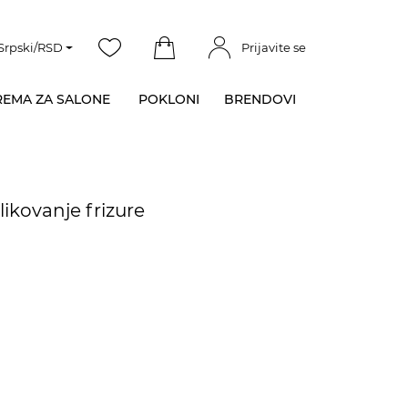
Srpski/RSD
Prijavite se
EMA ZA SALONE
POKLONI
BRENDOVI
blikovanje frizure