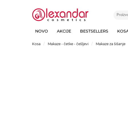
NOVO
AKCIJE
BESTSELLERS
KOS
Kosa
Makaze - četke - češljevi
Makaze za šišanje