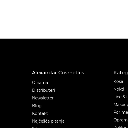
Alexandar Cosmetics
Kateg
Kateg
Kosa
O nama
Nokti
Distributeri
Lice & 
Newsletter
Makeu
Blog
For m
Kontakt
Oprema
Najčešća pitanja
Poklon