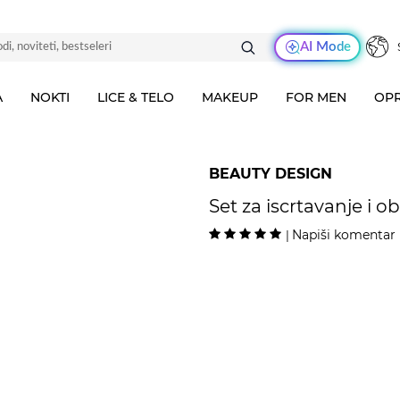
AI Mode
A
NOKTI
LICE & TELO
MAKEUP
FOR MEN
OPR
BEAUTY DESIGN
Set za iscrtavanje i o
Napiši komentar
|