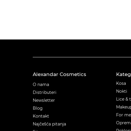
Alexandar Cosmetics
Kateg
Kateg
Kosa
O nama
Nokti
Distributeri
Lice & 
Newsletter
Makeu
Blog
For m
Kontakt
Oprema
Najčešća pitanja
Poklon