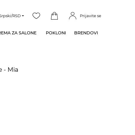
Srpski/RSD
Prijavite se
EMA ZA SALONE
POKLONI
BRENDOVI
e - Mia