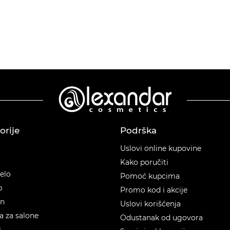
orije
Podrška
orije
Uslovi online kupovine
Kako poručiti
telo
Pomoć kupcima
p
Promo kod i akcije
en
Uslovi korišćenja
 za salone
Odustanak od ugovora
i