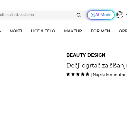
AI Mode
A
NOKTI
LICE & TELO
MAKEUP
FOR MEN
OPR
BEAUTY DESIGN
Dečji ogrtač za šišanj
Napiši komentar
|