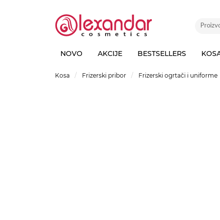
NOVO
AKCIJE
BESTSELLERS
KOS
Kosa
Frizerski pribor
Frizerski ogrtači i uniforme