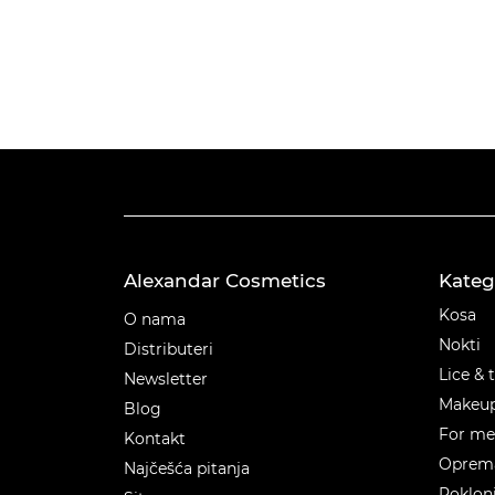
Alexandar Cosmetics
Kateg
Kateg
Kosa
O nama
Nokti
Distributeri
Lice & 
Newsletter
Makeu
Blog
For m
Kontakt
Oprema
Najčešća pitanja
Poklon