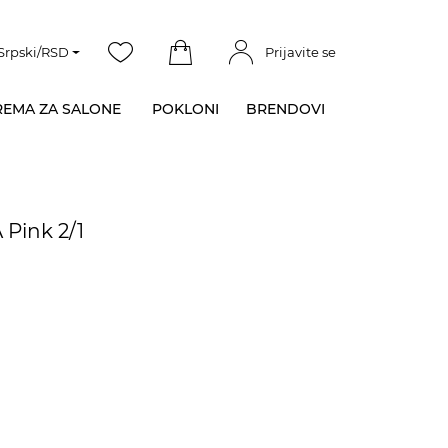
Srpski/RSD
Prijavite se
EMA ZA SALONE
POKLONI
BRENDOVI
 Pink 2/1