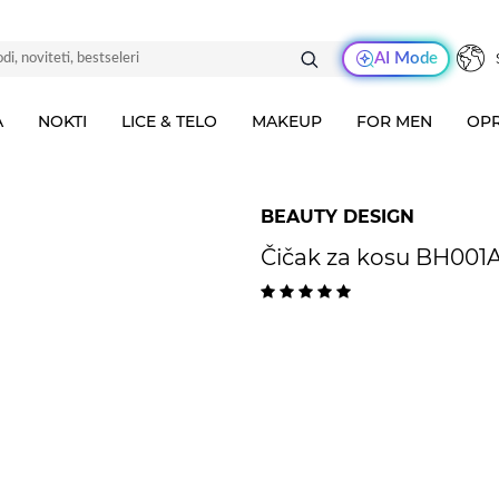
AI Mode
A
NOKTI
LICE & TELO
MAKEUP
FOR MEN
OPR
BEAUTY DESIGN
Čičak za kosu BH001A