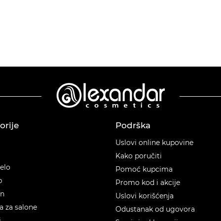
orije
Podrška
orije
Uslovi online kupovine
Kako poručiti
telo
Pomoć kupcima
p
Promo kod i akcije
en
Uslovi korišćenja
 za salone
Odustanak od ugovora
i