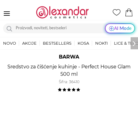
AI Mode
NOVO
AKCIJE
BESTSELLERS
KOSA
NOKTI
LICE & TEL
BARWA
Sredstvo za čišćenje kuhinje - Perfect House Glam
500 ml
Šifra:
36410