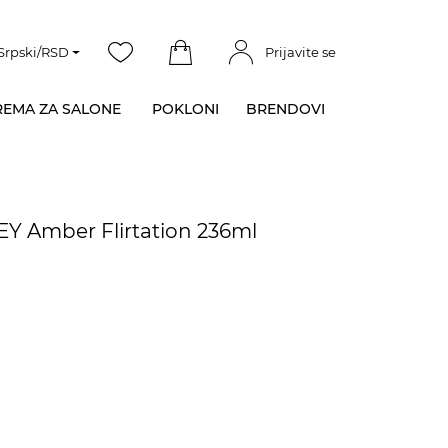
Srpski/RSD
Prijavite se
EMA ZA SALONE
POKLONI
BRENDOVI
LEY Amber Flirtation 236ml