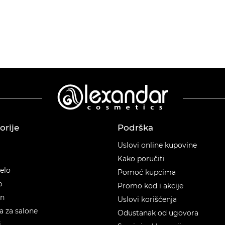
orije
Podrška
orije
Uslovi online kupovine
Kako poručiti
telo
Pomoć kupcima
p
Promo kod i akcije
en
Uslovi korišćenja
 za salone
Odustanak od ugovora
i