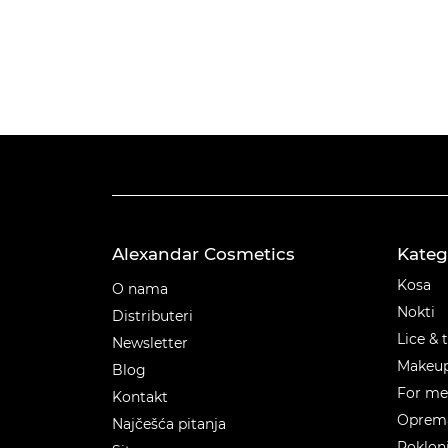
Alexandar Cosmetics
Kateg
Kateg
Kosa
O nama
Nokti
Distributeri
Lice & 
Newsletter
Makeu
Blog
For m
Kontakt
Oprema
Najčešća pitanja
Poklon