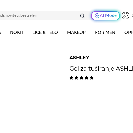
AI Mode
A
NOKTI
LICE & TELO
MAKEUP
FOR MEN
OPR
ASHLEY
Gel za tuširanje ASH