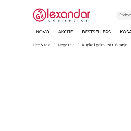
NOVO
AKCIJE
BESTSELLERS
KOS
Lice & telo
Nega tela
Kupke i gelovi za tuširanje