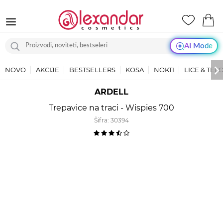
AI Mode
NOVO
AKCIJE
BESTSELLERS
KOSA
NOKTI
LICE & TEL
ARDELL
Trepavice na traci - Wispies 700
Šifra:
30394