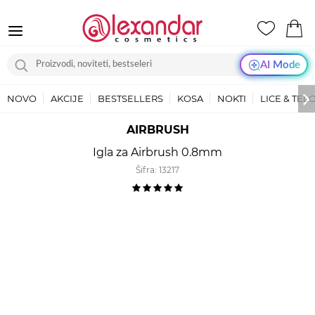
AI Mode
NOVO
AKCIJE
BESTSELLERS
KOSA
NOKTI
LICE & TEL
AIRBRUSH
Igla za Airbrush 0.8mm
Šifra:
13217