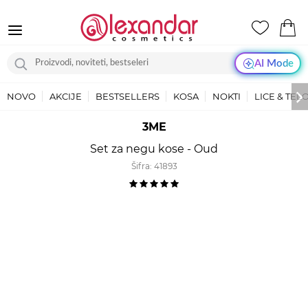
AI Mode
NOVO
AKCIJE
BESTSELLERS
KOSA
NOKTI
LICE & TEL
3ME
Set za negu kose - Oud
Šifra:
41893