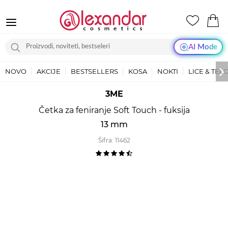
AI Mode
NOVO
AKCIJE
BESTSELLERS
KOSA
NOKTI
LICE & TEL
3ME
Četka za feniranje Soft Touch - fuksija
13 mm
Šifra:
11462