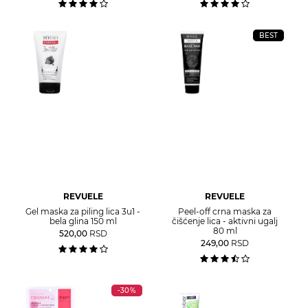
BEST
REVUELE
REVUELE
Gel maska za piling lica 3u1 -
Peel-off crna maska za
bela glina 150 ml
čišćenje lica - aktivni ugalj
80 ml
520,00
RSD
249,00
RSD
-30%