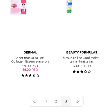
DERMAL
BEAUTY FORMULAS
Sheet maska za lice -
Maska za lice Cool Moist -
Collagen Essence acerola
glina i krastavac
99,00
RSD
380,00
RSD
69,00
RSD
1
2
3