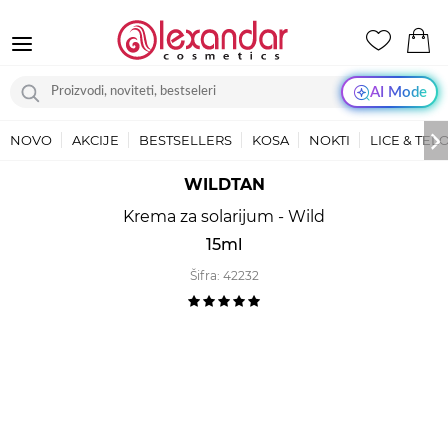
AI Mode
NOVO
AKCIJE
BESTSELLERS
KOSA
NOKTI
LICE & TEL
WILDTAN
Krema za solarijum - Wild
15ml
Šifra:
42232