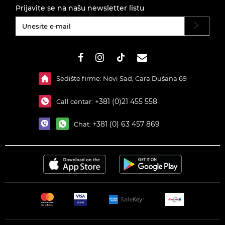
Prijavite se na našu newsletter listu
#}
Sedište firme: Novi Sad, Cara Dušana 69
+381 (0)21 455 558
Call centar:
+381 (0) 63 457 869
Chat: