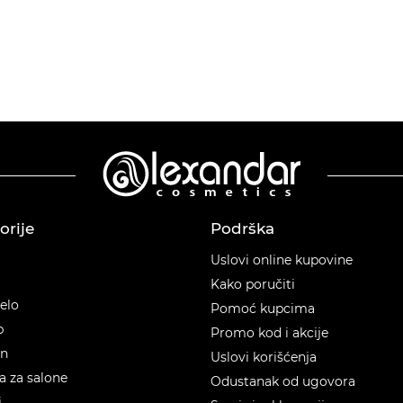
orije
Podrška
orije
Uslovi online kupovine
Kako poručiti
telo
Pomoć kupcima
p
Promo kod i akcije
en
Uslovi korišćenja
 za salone
Odustanak od ugovora
i