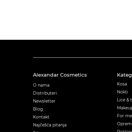
Alexandar Cosmetics
Kateg
Kateg
Kosa
O nama
Nokti
Distributeri
Lice & 
Newsletter
Makeu
Blog
For m
Kontakt
Oprema
Najčešća pitanja
Poklon