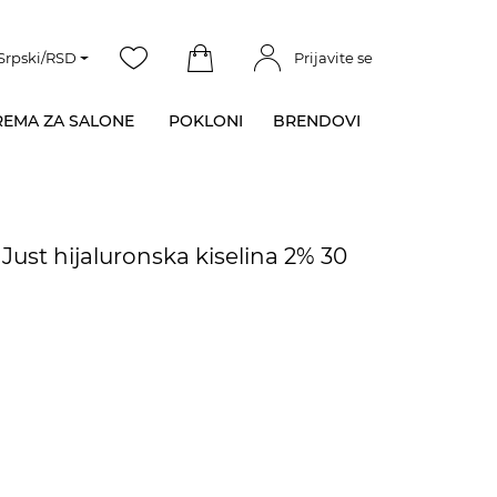
Srpski/RSD
Prijavite se
EMA ZA SALONE
POKLONI
BRENDOVI
Just hijaluronska kiselina 2% 30