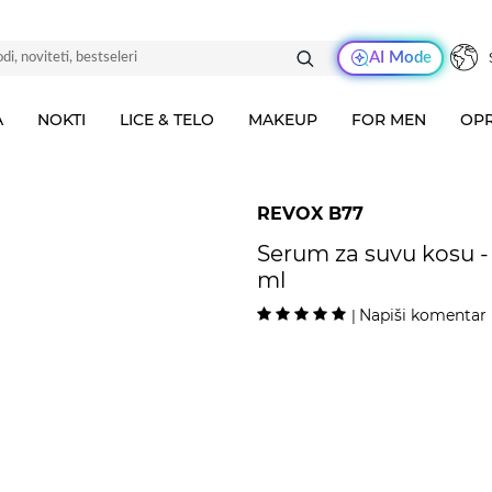
AI Mode
A
NOKTI
LICE & TELO
MAKEUP
FOR MEN
OPR
REVOX B77
Serum za suvu kosu - 
ml
Napiši komentar
|