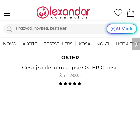
AI Mode
NOVO
AKCIJE
BESTSELLERS
KOSA
NOKTI
LICE & TEL
OSTER
Češalj sa drškom za pse OSTER Coarse
Šifra:
29235