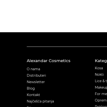
Alexandar Cosmetics
Kateg
Kateg
Kosa
O nama
Nokti
Distributeri
Lice & 
Newsletter
Makeu
Blog
For m
Kontakt
Oprema
Najčešća pitanja
Poklon