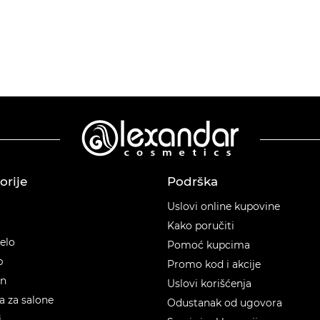
orije
Podrška
orije
Uslovi online kupovine
Kako poručiti
telo
Pomoć kupcima
p
Promo kod i akcije
en
Uslovi korišćenja
 za salone
Odustanak od ugovora
i