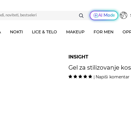
AI Mode
A
NOKTI
LICE & TELO
MAKEUP
FOR MEN
OPR
INSIGHT
Gel za stilizovanje ko
Napiši komentar
|