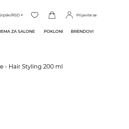
Srpski/RSD
Prijavite se
EMA ZA SALONE
POKLONI
BRENDOVI
se - Hair Styling 200 ml