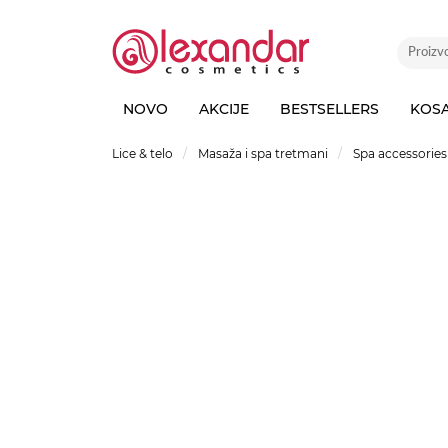
NOVO
AKCIJE
BESTSELLERS
KOS
Lice & telo
Masaža i spa tretmani
Spa accessories