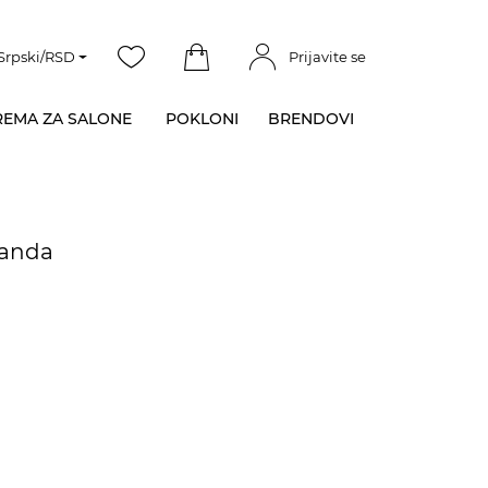
Srpski/RSD
Prijavite se
EMA ZA SALONE
POKLONI
BRENDOVI
vanda