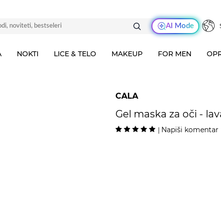
AI Mode
A
NOKTI
LICE & TELO
MAKEUP
FOR MEN
OPR
CALA
Gel maska za oči - la
Napiši komentar
|