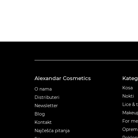
Alexandar Cosmetics
Kateg
Kateg
Kosa
O nama
Nokti
Distributeri
Lice & 
Newsletter
Makeu
Blog
For m
Kontakt
Oprema
Najčešća pitanja
Poklon