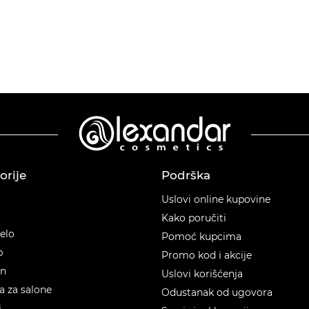
orije
Podrška
orije
Uslovi online kupovine
Kako poručiti
telo
Pomoć kupcima
p
Promo kod i akcije
en
Uslovi korišćenja
 za salone
Odustanak od ugovora
i