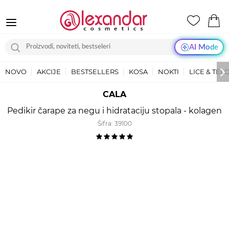
AI Mode
NOVO
AKCIJE
BESTSELLERS
KOSA
NOKTI
LICE & TEL
CALA
Pedikir čarape za negu i hidrataciju stopala - kolagen
Šifra:
39100