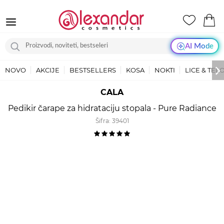
AI Mode
NOVO
AKCIJE
BESTSELLERS
KOSA
NOKTI
LICE & TEL
CALA
Pedikir čarape za hidrataciju stopala - Pure Radiance
Šifra:
39401