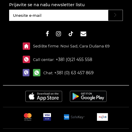
Prijavite se na našu newsletter listu
#}
Sedište firme: Novi Sad, Cara Dušana 69
+381 (0)21 455 558
Call centar:
+381 (0) 63 457 869
Chat: