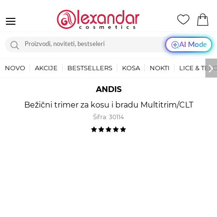
AI Mode
NOVO
AKCIJE
BESTSELLERS
KOSA
NOKTI
LICE & TEL
ANDIS
Bežični trimer za kosu i bradu Multitrim/CLT
Šifra:
30114