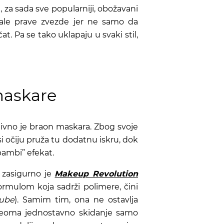
, za sada sve popularniji, obožavani
tale prave zvezde jer ne samo da
t. Pa se tako uklapaju u svaki stil,
maskare
nitivno je braon maskara. Zbog svoje
si očiju pruža tu dodatnu iskru, dok
bambi” efekat.
 zasigurno je
Makeup Revolution
rmulom koja sadrži polimere, čini
tube
). Samim tim, ona ne ostavlja
veoma jednostavno skidanje samo