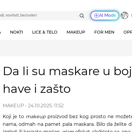
AI Mode
A
NOKTI
LICE & TELO
MAKEUP
FOR MEN
OPR
Da li su maskare u boj
have i zašto
MAKEUP
- 24.10.2025. 11:52
Koji je to
makeup
proizvod bez kog prosto ne možete?
nama, odmah na pamet pala maskara. Bilo da želite 
izgled, ili kreirate moćan,
glam
efekat, složićete se, ona