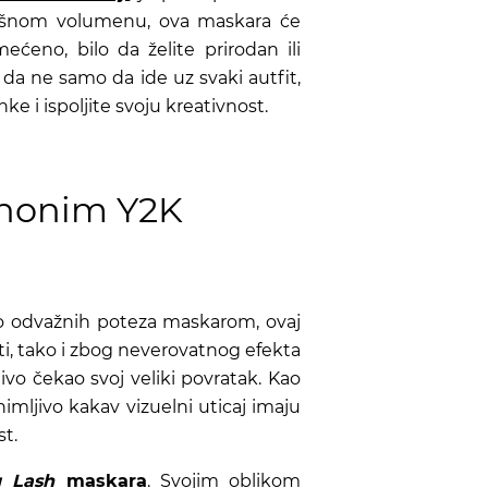
košnom volumenu, ova maskara će
ećeno, bilo da želite prirodan ili
 da ne samo da ide uz svaki autfit,
ke i ispoljite svoju kreativnost.
inonim Y2K
ko odvažnih poteza maskarom, ovaj
ti, tako i zbog neverovatnog efekta
ljivo čekao svoj veliki povratak. Kao
mljivo kakav vizuelni uticaj imaju
st.
g Lash
maskara
. Svojim oblikom