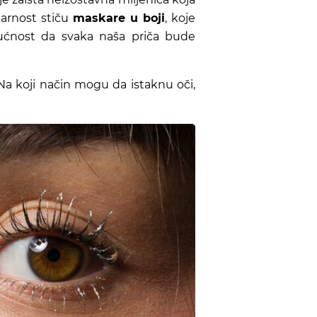
ularnost stiču
maskare u boji
, koje
ućnost da svaka naša priča bude
? Na koji način mogu da istaknu oči,