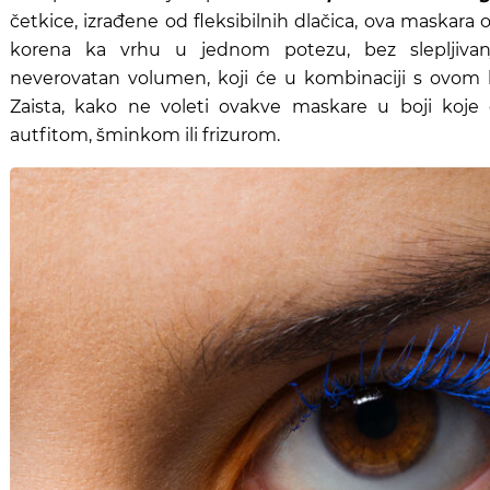
četkice, izrađene od fleksibilnih dlačica, ova maska
korena ka vrhu u jednom potezu, bez slepljivanj
neverovatan volumen, koji će u kombinaciji s ovom 
Zaista, kako ne voleti ovakve maskare u boji koje 
autfitom, šminkom ili frizurom.