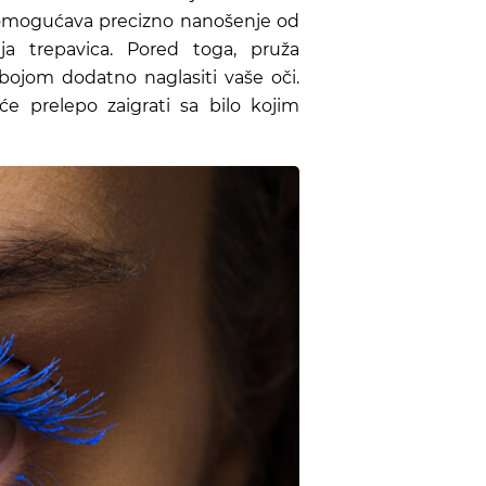
ra omogućava precizno nanošenje od
a trepavica. Pored toga, pruža
bojom dodatno naglasiti vaše oči.
će prelepo zaigrati sa bilo kojim