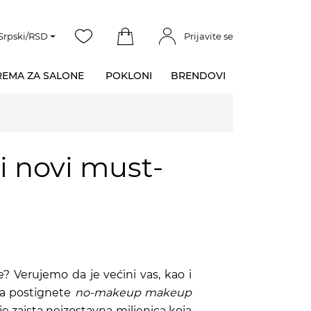
Srpski/RSD
Prijavite se
EMA ZA SALONE
POKLONI
BRENDOVI
i novi must-
 Verujemo da je većini vas, kao i
da postignete
no-makeup makeup
 je zaista neizostavna miljenica koja