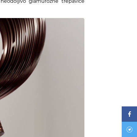
neodoljivo glamurozne trepavice