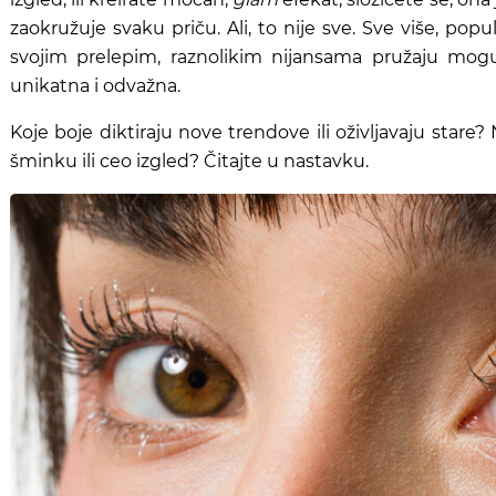
zaokružuje svaku priču. Ali, to nije sve. Sve više, pop
svojim prelepim, raznolikim nijansama pružaju mog
unikatna i odvažna.
Koje boje diktiraju nove trendove ili oživljavaju stare
šminku ili ceo izgled? Čitajte u nastavku.