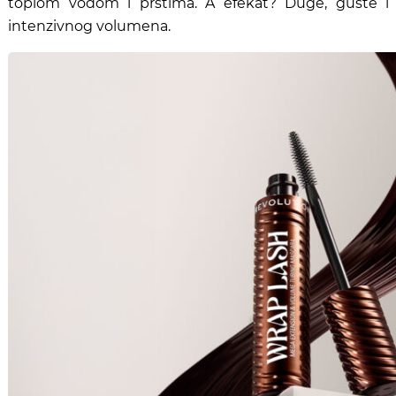
toplom vodom i prstima. A efekat? Duge, guste i 
intenzivnog volumena.