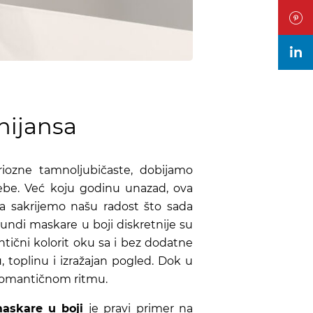
in
nijansa
riozne tamnoljubičaste, dobijamo
sebe. Već koju godinu unazad, ova
da sakrijemo našu radost što sada
ndi maskare u boji diskretnije su
ntični kolorit oku sa i bez dodatne
 toplinu i izražajan pogled. Dok u
u romantičnom ritmu.
skare u boji
je pravi primer na