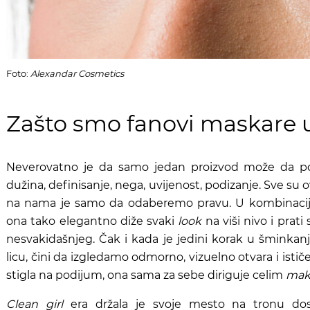
Foto:
Alexandar Cosmetics
Zašto smo fanovi maskare u
Neverovatno je da samo jedan proizvod može da pos
dužina, definisanje, nega, uvijenost, podizanje. Sve su ov
na nama je samo da odaberemo pravu. U kombinacij
ona tako elegantno diže svaki
look
na viši nivo i prat
nesvakidašnjeg. Čak i kada je jedini korak u šminkan
licu, čini da izgledamo odmorno, vizuelno otvara i ističe
stigla na podijum, ona sama za sebe diriguje celim
mak
Clean girl
era držala je svoje mesto na tronu do