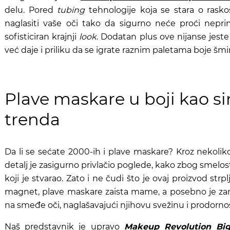
delu. Pored
tubing
tehnologije koja se stara o ras
naglasiti vaše oči tako da sigurno neće proći neprim
sofisticiran krajnji
look
. Dodatan plus ove nijanse jeste
već daje i priliku da se igrate raznim paletama boje šmin
Plave maskare u boji kao s
trenda
Da li se sećate 2000-ih i plave maskare? Kroz nekoli
detalj je zasigurno privlačio poglede, kako zbog smelos
koji je stvarao. Zato i ne čudi što je ovaj proizvod strp
magnet, plave maskare zaista mame, a posebno je zani
na smeđe oči, naglašavajući njihovu svežinu i prodorno
Naš predstavnik je upravo
Makeup Revolution Bi