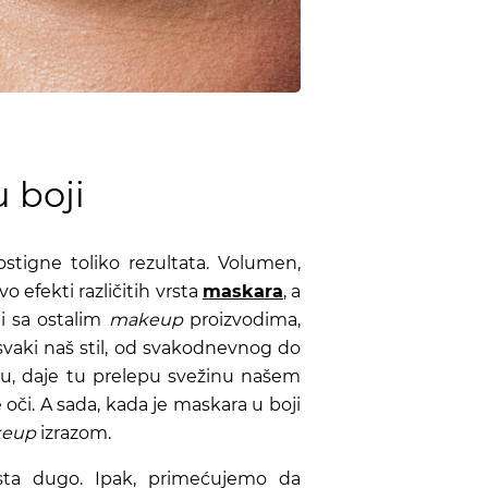
 boji
tigne toliko rezultata. Volumen,
o efekti različitih vrsta
maskara
, a
i sa ostalim
makeup
proizvodima,
i svaki naš stil, od svakodnevnog do
ju, daje tu prelepu svežinu našem
 oči. A sada, kada je maskara u boji
eup
izrazom.
sta dugo. Ipak, primećujemo da