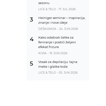
sezonu
LICE & TELO
- 17. JUL 2026.
Heiniger seminar – inspiracija,
3
znanje i nove ideje
DEŠAVANJA
- 24. JUN 2026.
Kako odabrati četke za
4
feniranje i postići željeni
efekat frizure
KOSA
- 19. JUN 2026.
Vosak za depilaciju: tajna
5
meke i glatke kože
LICE & TELO
- 05. JUN 2026.