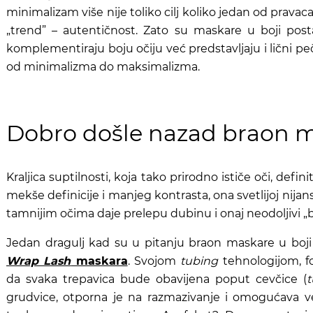
minimalizam više nije toliko cilj koliko jedan od pravaca
„trend” – autentičnost. Zato su maskare u boji pos
komplementiraju boju očiju već predstavljaju i lični peča
od minimalizma do maksimalizma.
Dobro došle nazad braon 
Kraljica suptilnosti, koja tako prirodno ističe oči, defi
mekše definicije i manjeg kontrasta, ona svetlijoj nijan
tamnijim očima daje prelepu dubinu i onaj neodoljivi „
Jedan dragulj kad su u pitanju braon maskare u boji
Wrap Lash
maskara
. Svojom
tubing
tehnologijom, fo
da svaka trepavica bude obavijena poput cevčice (
grudvice, otporna je na razmazivanje i omogućava 