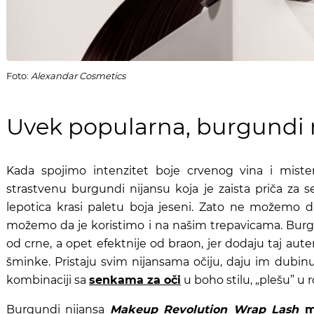
Foto:
Alexandar Cosmetics
Uvek popularna, burgundi 
Kada spojimo intenzitet boje crvenog vina i miste
strastvenu burgundi nijansu koja je zaista priča za 
lepotica krasi paletu boja jeseni. Zato ne možemo 
možemo da je koristimo i na našim trepavicama. Burgu
od crne, a opet efektnije od braon, jer dodaju taj aute
šminke. Pristaju svim nijansama očiju, daju im dubinu,
kombinaciji sa
senkama za oči
u boho stilu, „plešu” 
Burgundi nijansa
Makeup Revolution Wrap Lash
ma