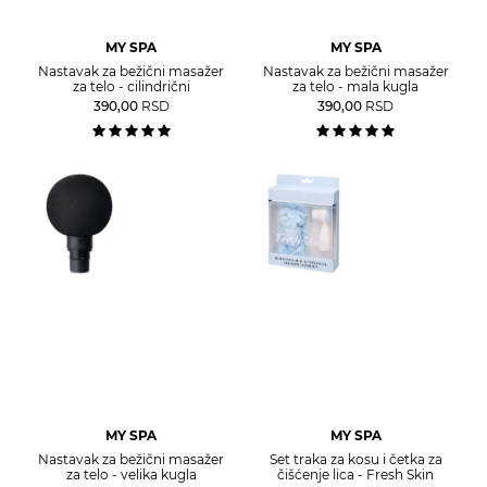
MY SPA
MY SPA
Nastavak za bežični masažer
Nastavak za bežični masažer
za telo - cilindrični
za telo - mala kugla
390,00
RSD
390,00
RSD
MY SPA
MY SPA
Nastavak za bežični masažer
Set traka za kosu i četka za
za telo - velika kugla
čišćenje lica - Fresh Skin