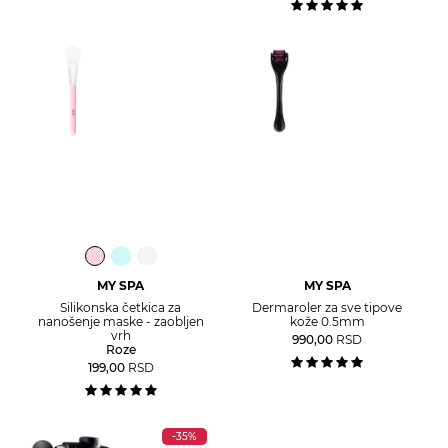
MY SPA
MY SPA
Silikonska četkica za
Dermaroler za sve tipove
nanošenje maske - zaobljen
kože 0.5mm
vrh
990,00
RSD
Roze
199,00
RSD
-35%