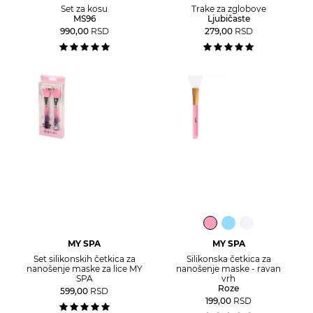
Set za kosu
Trake za zglobove
MS96
Ljubičaste
990,00
RSD
279,00
RSD
MY SPA
MY SPA
Set silikonskih četkica za
Silikonska četkica za
nanošenje maske za lice MY
nanošenje maske - ravan
SPA
vrh
Roze
599,00
RSD
199,00
RSD