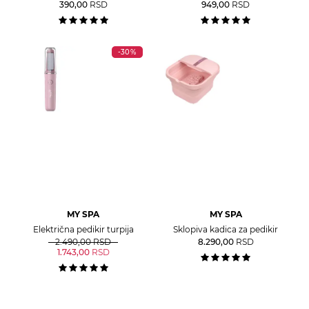
390,00
RSD
949,00
RSD
-30%
MY SPA
MY SPA
Električna pedikir turpija
Sklopiva kadica za pedikir
2.490,00
RSD
8.290,00
RSD
1.743,00
RSD