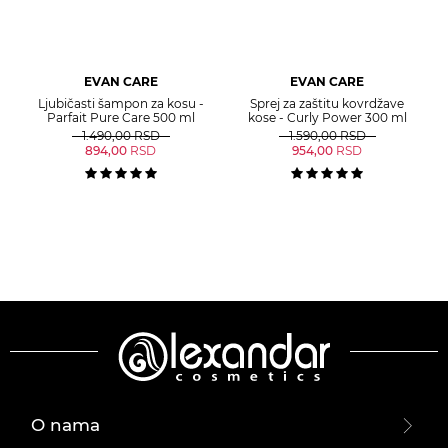
EVAN CARE
EVAN CARE
Ljubičasti šampon za kosu -
Sprej za zaštitu kovrdžave
Parfait Pure Care 500 ml
kose - Curly Power 300 ml
1.490,00
RSD
1.590,00
RSD
894,00
RSD
954,00
RSD
O nama