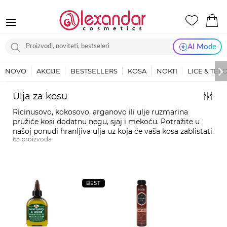
AI Mode
NOVO
AKCIJE
BESTSELLERS
KOSA
NOKTI
LICE & TEL
Ulja za kosu
Ricinusovo, kokosovo, arganovo ili ulje ruzmarina
pružiće kosi dodatnu negu, sjaj i mekoću. Potražite u
našoj ponudi hranljiva ulja uz koja će vaša kosa zablistati.
65
proizvoda
BEST