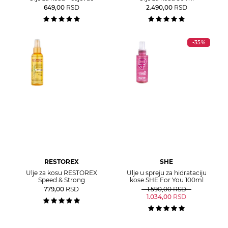
649,00
RSD
2.490,00
RSD
-35%
RESTOREX
SHE
Ulje za kosu RESTOREX
Ulje u spreju za hidrataciju
Speed & Strong
kose SHE For You 100ml
779,00
RSD
1.590,00
RSD
1.034,00
RSD