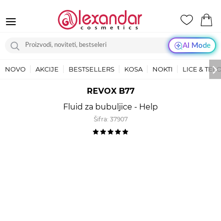
AI Mode
NOVO
AKCIJE
BESTSELLERS
KOSA
NOKTI
LICE & TEL
REVOX B77
Fluid za bubuljice - Help
Šifra:
37907