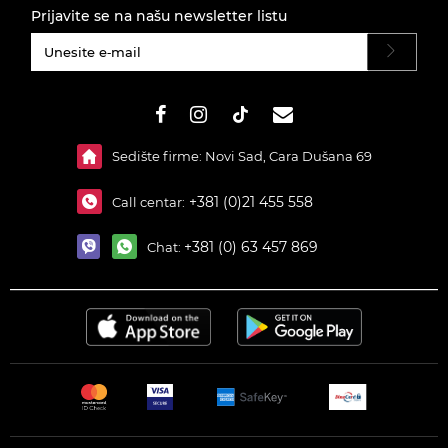
Prijavite se na našu newsletter listu
#}
Sedište firme: Novi Sad, Cara Dušana 69
+381 (0)21 455 558
Call centar:
+381 (0) 63 457 869
Chat: