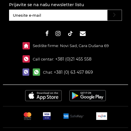
Prijavite se na našu newsletter listu
#}
Sedište firme: Novi Sad, Cara Dušana 69
+381 (0)21 455 558
Call centar:
+381 (0) 63 457 869
Chat: