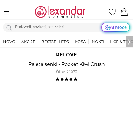
AI Mode
NOVO
AKCIJE
BESTSELLERS
KOSA
NOKTI
LICE & TEL
RELOVE
Paleta senki - Pocket Kiwi Crush
Šifra:
44073