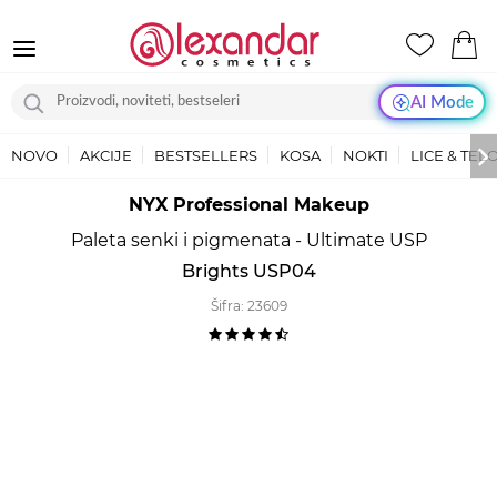
AI Mode
NOVO
AKCIJE
BESTSELLERS
KOSA
NOKTI
LICE & TEL
NYX Professional Makeup
Paleta senki i pigmenata - Ultimate USP
Brights USP04
Šifra:
23609