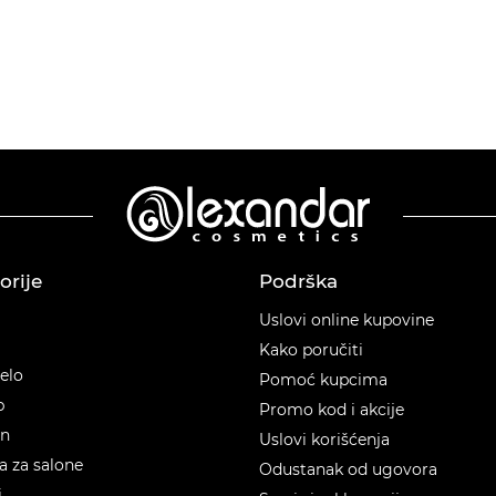
orije
Podrška
orije
Uslovi online kupovine
Kako poručiti
telo
Pomoć kupcima
p
Promo kod i akcije
en
Uslovi korišćenja
 za salone
Odustanak od ugovora
i