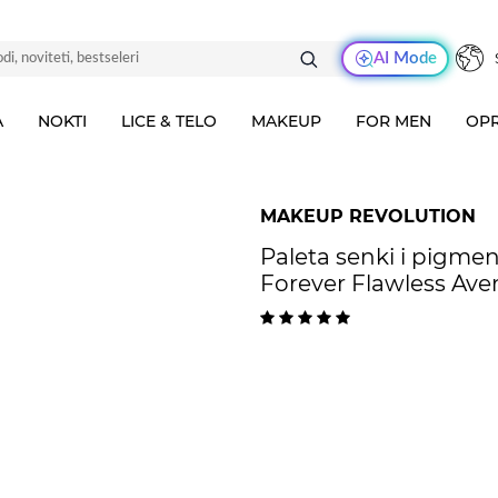
AI Mode
A
NOKTI
LICE & TELO
MAKEUP
FOR MEN
OPR
MAKEUP REVOLUTION
Paleta senki i pig
Forever Flawless Ave