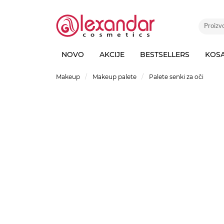
NOVO
AKCIJE
BESTSELLERS
KOS
Makeup
Makeup palete
Palete senki za oči