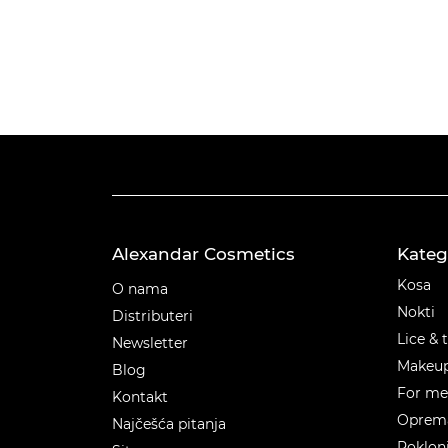
Alexandar Cosmetics
Kateg
Kateg
Kosa
O nama
Nokti
Distributeri
Lice & 
Newsletter
Makeu
Blog
For m
Kontakt
Oprema
Najčešća pitanja
Poklon