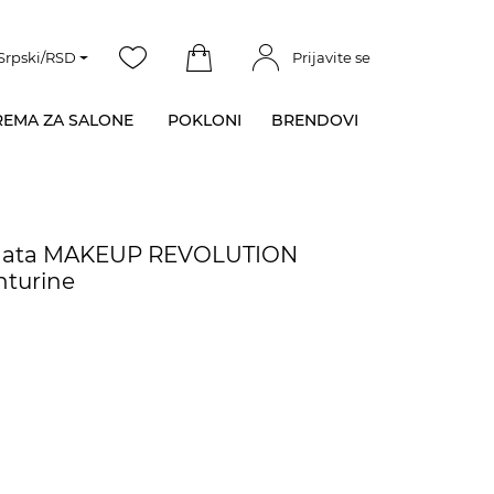
Srpski/RSD
Prijavite se
EMA ZA SALONE
POKLONI
BRENDOVI
menata MAKEUP REVOLUTION
nturine