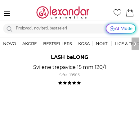
AI Mode
NOVO
AKCIJE
BESTSELLERS
KOSA
NOKTI
LICE & TEL
LASH beLONG
Svilene trepavice 15 mm 120/1
Šifra:
19585